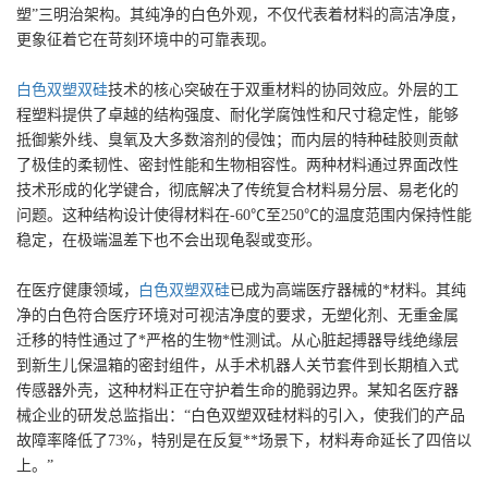
塑”三明治架构。其纯净的白色外观，不仅代表着材料的高洁净度，
更象征着它在苛刻环境中的可靠表现。
白色双塑双硅
技术的核心突破在于双重材料的协同效应。外层的工
程塑料提供了卓越的结构强度、耐化学腐蚀性和尺寸稳定性，能够
抵御紫外线、臭氧及大多数溶剂的侵蚀；而内层的特种硅胶则贡献
了极佳的柔韧性、密封性能和生物相容性。两种材料通过界面改性
技术形成的化学键合，彻底解决了传统复合材料易分层、易老化的
问题。这种结构设计使得材料在-60℃至250℃的温度范围内保持性能
稳定，在极端温差下也不会出现龟裂或变形。
在医疗健康领域，
白色双塑双硅
已成为高端医疗器械的*材料。其纯
净的白色符合医疗环境对可视洁净度的要求，无塑化剂、无重金属
迁移的特性通过了*严格的生物*性测试。从心脏起搏器导线绝缘层
到新生儿保温箱的密封组件，从手术机器人关节套件到长期植入式
传感器外壳，这种材料正在守护着生命的脆弱边界。某知名医疗器
械企业的研发总监指出：“白色双塑双硅材料的引入，使我们的产品
故障率降低了73%，特别是在反复**场景下，材料寿命延长了四倍以
上。”