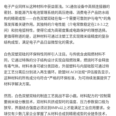
电子产业同样从这种材料中获益匪浅。5G通信设备中高频连接器的
密封、新能源汽车电池管理系统的高压绝缘、消费电子产品防水结
构的精密成型——白色双塑双硅在每一个需要可靠防护与电气*的角
落发挥着关键作用。其独特的介电性能（介电常数稳定在2.8-3.2之
间）和抗电弧特性，使得它成为高密度集成电路保护的理想选择。
更值得称道的是，这种材料可通过注塑工艺实现微米级精度的复杂
结构成型，满足电子产品日益微型化的需求。
白色双塑双硅的环保特性同样引人注目。与传统含卤阻燃材料不
同，它通过特殊的分子结构设计实现自阻燃效果，燃烧时不会释放
有毒气体。材料本身可被分类回收，外层塑料与内层硅胶可通过特
定工艺分离后分别进入再生循环。欧盟REACH法规*评估报告显示，
这种材料的所有成分均符合*严格的环保标准，为可持续发展提供了
材料学解决方案。
然而，白色双塑双硅的制造工艺挑战不容小觑。材料配方的*控制需
要纳米级分散技术，双材料共挤成型时的温度、压力参数窗口极为
狭窄，界面结合强度必须达到8MPa以上才能满足工业应用要求。全
球仅有少数几家企业掌握了从材料合成到精密成型的全链条技术，